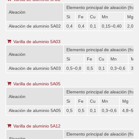
Elemento principal de aleación (frac
Aleación
Si
Fe
Cu
Mn
Mg
Aleación de aluminio 5A02
0,4
0,4
0,1
0,15~0,40
2,0~2
Varilla de aluminio 5A03
Elemento principal de aleación (frac
Aleación
Si
Fe
Cu
Mn
Mg
Aleación de aluminio 5A03
0,5~0,8
0,5
0,1
0,3~0,6
3,2
Varilla de aluminio 5A05
Elemento principal de aleación (frac
Aleación
Si
Fe
Cu
Mn
Mg
Aleación de aluminio 5A05
0,5
0,5
0,1
0,3~0,6
4,8~5,5
Varilla de aluminio 5A12
Elemento principal de aleación (frac
Aleación