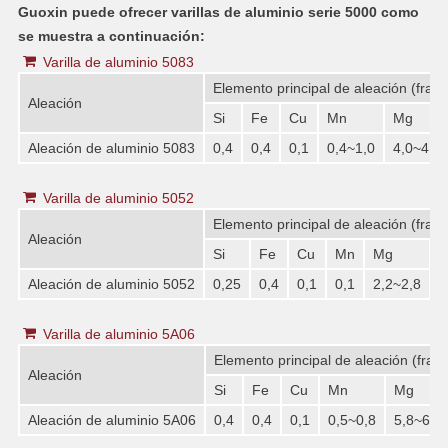
Guoxin puede ofrecer varillas de aluminio serie 5000 como
se muestra a continuación:
Varilla de aluminio 5083
Elemento principal de aleación (frac
Aleación
Si
Fe
Cu
Mn
Mg
Aleación de aluminio 5083
0,4
0,4
0,1
0,4~1,0
4,0~4,9
Varilla de aluminio 5052
Elemento principal de aleación (frac
Aleación
Si
Fe
Cu
Mn
Mg
C
Aleación de aluminio 5052
0,25
0,4
0,1
0,1
2,2~2,8
0
Varilla de aluminio 5A06
Elemento principal de aleación (frac
Aleación
Si
Fe
Cu
Mn
Mg
Aleación de aluminio 5A06
0,4
0,4
0,1
0,5~0,8
5,8~6,8