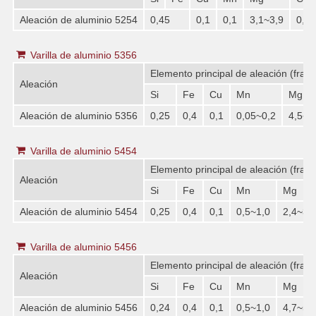
Aleación de aluminio 5254
0,45
0,1
0,1
3,1~3,9
0,1
Varilla de aluminio 5356
Elemento principal de aleación (frac
Aleación
Si
Fe
Cu
Mn
Mg
Aleación de aluminio 5356
0,25
0,4
0,1
0,05~0,2
4,5~5
Varilla de aluminio 5454
Elemento principal de aleación (frac
Aleación
Si
Fe
Cu
Mn
Mg
Aleación de aluminio 5454
0,25
0,4
0,1
0,5~1,0
2,4~3,
Varilla de aluminio 5456
Elemento principal de aleación (frac
Aleación
Si
Fe
Cu
Mn
Mg
Aleación de aluminio 5456
0,24
0,4
0,1
0,5~1,0
4,7~5,