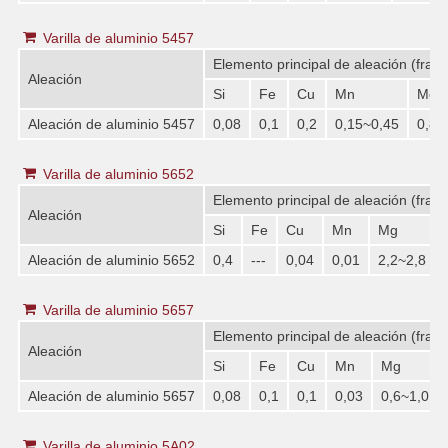
Varilla de aluminio 5457
Elemento principal de aleación (frac
Aleación
Si
Fe
Cu
Mn
Mg
Aleación de aluminio 5457
0,08
0,1
0,2
0,15~0,45
0,8~
Varilla de aluminio 5652
Elemento principal de aleación (frac
Aleación
Si
Fe
Cu
Mn
Mg
Aleación de aluminio 5652
0,4
---
0,04
0,01
2,2~2,8
Varilla de aluminio 5657
Elemento principal de aleación (frac
Aleación
Si
Fe
Cu
Mn
Mg
Aleación de aluminio 5657
0,08
0,1
0,1
0,03
0,6~1,0
Varilla de aluminio 5A02