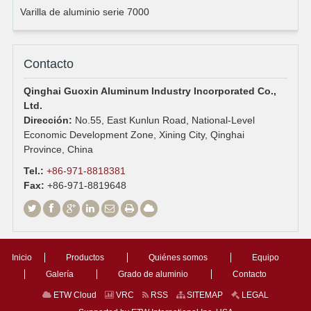
Varilla de aluminio serie 7000
Contacto
Qinghai Guoxin Aluminum Industry Incorporated Co.,
Ltd.
Dirección:
No.55, East Kunlun Road, National-Level
Economic Development Zone, Xining City, Qinghai
Province, China
Tel.:
+86-971-8818381
Fax:
+86-971-8819648
Inicio
Productos
Quiénes somos
Equipo
Galería
Grado de aluminio
Contacto
ETW Cloud
VRC
RSS
SITEMAP
LEGAL