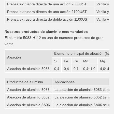
Prensa extrusora directa de una acción 2600UST
Varilla y b
Prensa extrusora directa de una acción 2100UST
Varilla y b
Prensa extrusora directa de doble acción 1100UST
Varilla y b
Nuestros productos de aluminio recomendados
El aluminio 5083-H112 es uno de nuestros productos de gran
venta.
Elemento principal de aleación (frac
Aleación
Si
Fe
Cu
Mn
Mg
Aleación de aluminio 5083
0,4
0,4
0,1
0,4~1,0
4,0~4,9
Productos de aluminio
Aplicaciones
Aleación de aluminio 5083
La aleación de aluminio 5083 tiene pi
Aleación de aluminio 5052
La aleación de aluminio 5052 tiene b
Aleación de aluminio 5A06
La aleación de aluminio 5A06 se utili