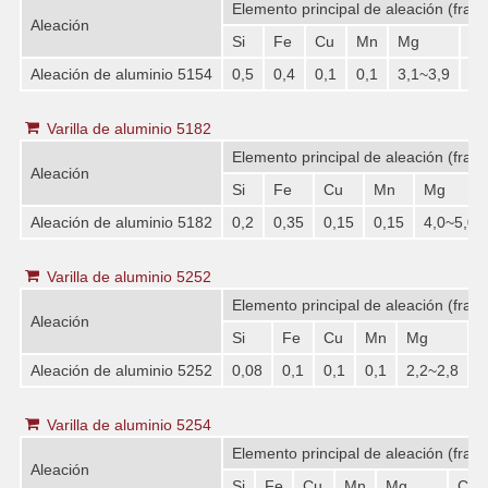
Elemento principal de aleación (frac
Aleación
Si
Fe
Cu
Mn
Mg
Cr
Aleación de aluminio 5154
0,5
0,4
0,1
0,1
3,1~3,9
0,
Varilla de aluminio 5182
Elemento principal de aleación (frac
Aleación
Si
Fe
Cu
Mn
Mg
Aleación de aluminio 5182
0,2
0,35
0,15
0,15
4,0~5,0
Varilla de aluminio 5252
Elemento principal de aleación (frac
Aleación
Si
Fe
Cu
Mn
Mg
C
Aleación de aluminio 5252
0,08
0,1
0,1
0,1
2,2~2,8
-
Varilla de aluminio 5254
Elemento principal de aleación (frac
Aleación
Si
Fe
Cu
Mn
Mg
Cr