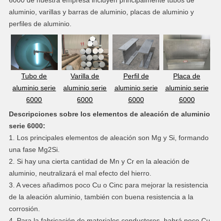
6000 de nuestra empresa incluyen principalmente tubos de
aluminio, varillas y barras de aluminio, placas de aluminio y
perfiles de aluminio.
Tubo de
Varilla de
Perfil de
Placa de
aluminio serie
aluminio serie
aluminio serie
aluminio serie
6000
6000
6000
6000
Descripciones sobre los elementos de aleación de aluminio
serie 6000:
1. Los principales elementos de aleación son Mg y Si, formando
una fase Mg2Si.
2. Si hay una cierta cantidad de Mn y Cr en la aleación de
aluminio, neutralizará el mal efecto del hierro.
3. A veces añadimos poco Cu o Cinc para mejorar la resistencia
de la aleación aluminio, también con buena resistencia a la
corrosión.
4. Para la fabricación de materiales conductores, habrá poco Cu